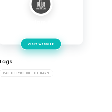
Morfars ApS
Address:
Hørkær 30,Herlev,2730,Denmark
VISIT WEBSITE
Tags
RADIOSTYRD BIL TILL BARN