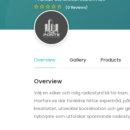
(0 Reviews)
Overview
Gallery
Products
Overview
Välj en säker och rolig radiostyrd bil för barn
morfars.se där föräldrar hittar expertråd, påli
kreativitet, utvecklar koordination och ger g
nybörjare som utforskar spännande radiostyr