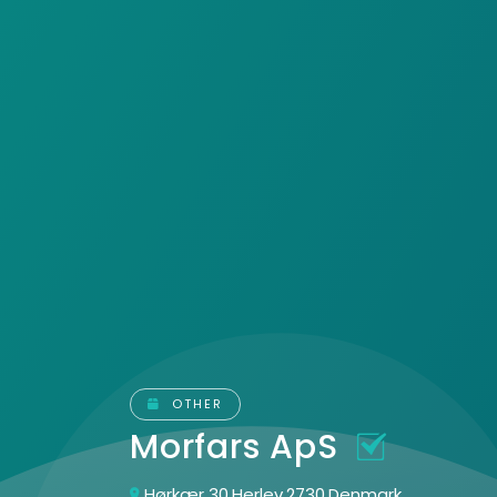
OTHER
Morfars ApS
Hørkær 30,Herlev,2730,Denmark