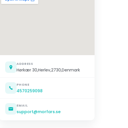
ADDRESS
Hørkær 30,Herlev,2730,Denmark
PHONE
4570259098
EMAIL
support@morfars.se