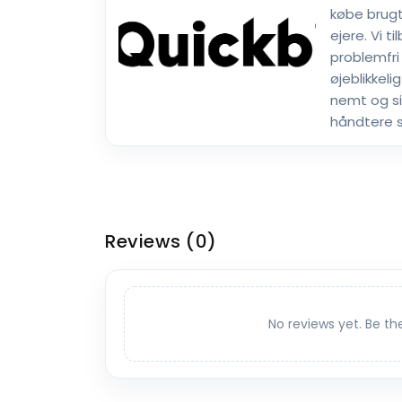
købe brugte
ejere. Vi ti
problemfri
øjeblikkeli
nemt og si
håndtere s
Reviews
(0)
No reviews yet. Be th