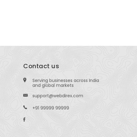
Woods Flowers, 1415 W Avenue H, Temple, TX
Nehru St, 
504
Contact us
Serving businesses across India
and global markets
support@webdirex.com
+91 99999 99999