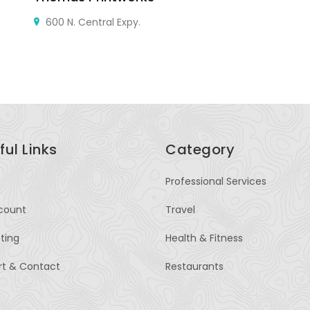
600 N. Central Expy.
76
ful Links
Category
Professional Services
count
Travel
sting
Health & Fitness
rt & Contact
Restaurants