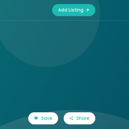
Add Listing
Save
Share