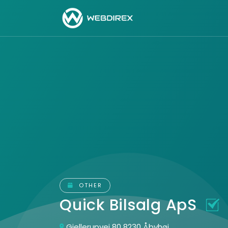
OTHER
Quick Bilsalg ApS
Gjellerupvej 80 8230 Åbyhøj