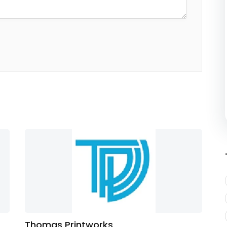
Thomas Printworks
W