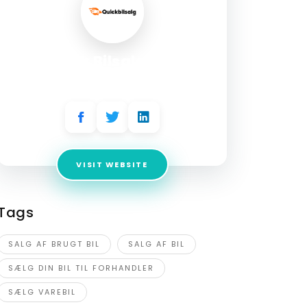
Quick Bilsalg ApS
Address:
Gjellerupvej 80 8230 Åbyhøj
VISIT WEBSITE
Tags
SALG AF BRUGT BIL
SALG AF BIL
SÆLG DIN BIL TIL FORHANDLER
SÆLG VAREBIL
oods Flowers
EGT ECO 